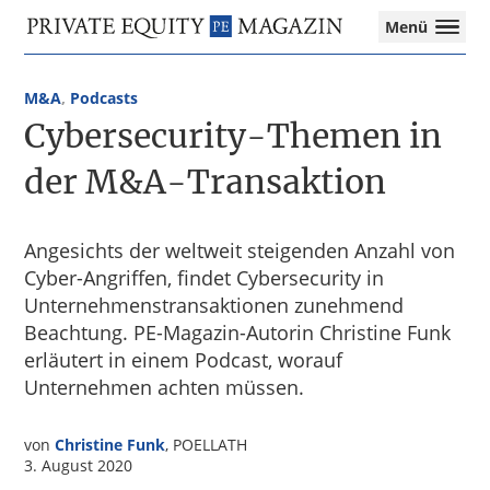
Private
Menü
Equity
Das
Zur
Zum
Magazin
Onlinemagazin
Hauptnavigation
Inhalt
für
M&A
,
Podcasts
springen
springen
die
Cybersecurity-Themen in
Private
Equity-
der M&A-Transaktion
Branche
–
Investment
Angesichts der weltweit steigenden Anzahl von
Funds
Cyber-Angriffen, findet Cybersecurity in
I
Unternehmenstransaktionen zunehmend
M&A
Beachtung. PE-Magazin-Autorin Christine Funk
I
erläutert in einem Podcast, worauf
Tax
Unternehmen achten müssen.
von
Christine Funk
, POELLATH
3. August 2020