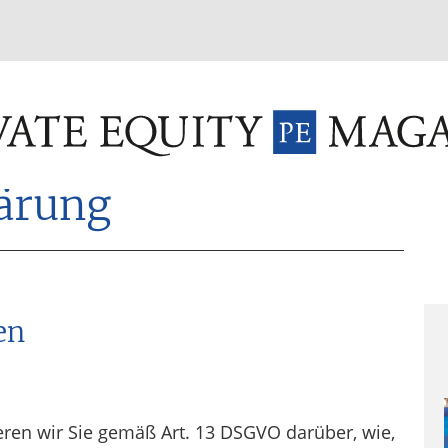
INVESTMENT FUNDS
M&A
TAX
GLOSSAR
TER
ärung
Sei
en
eren wir Sie gemäß Art. 13 DSGVO darüber, wie,