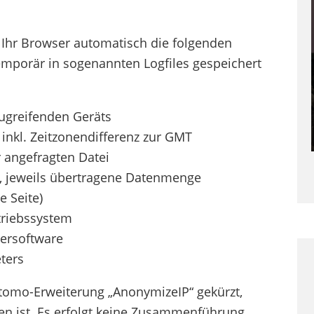
 Ihr Browser automatisch die folgenden
emporär in sogenannten Logfiles gespeichert
ugreifenden Geräts
inkl. Zeitzonendifferenz zur GMT
 angefragten Datei
e, jeweils übertragene Datenmenge
e Seite)
triebssystem
ersoftware
ters
atomo-Erweiterung „AnonymizeIP“ gekürzt,
n ist. Es erfolgt keine Zusammenführung