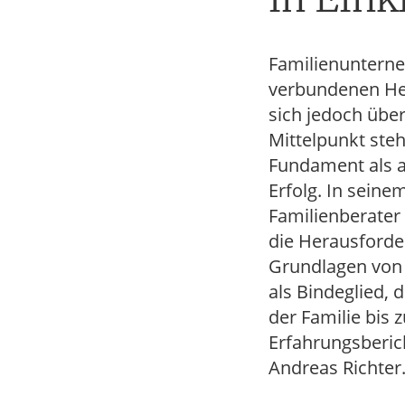
Tax
Familienunterne
verbundenen Her
sich jedoch übe
Mittelpunkt ste
Fundament als au
Erfolg. In sein
Familienberater 
die Herausforde
Grundlagen von G
als Bindeglied,
der Familie bis 
Erfahrungsberic
Andreas Richter