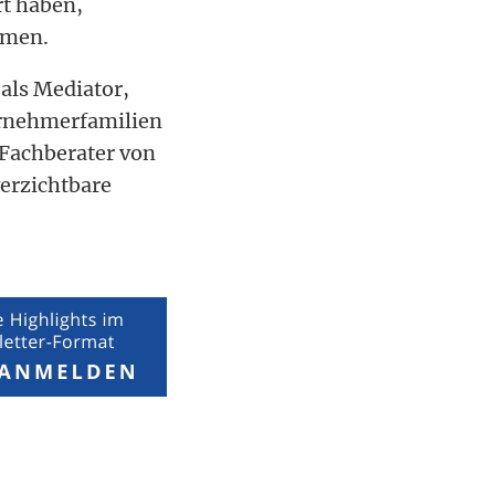
rt haben,
mmen.
 als Mediator,
ternehmerfamilien
e Fachberater von
verzichtbare