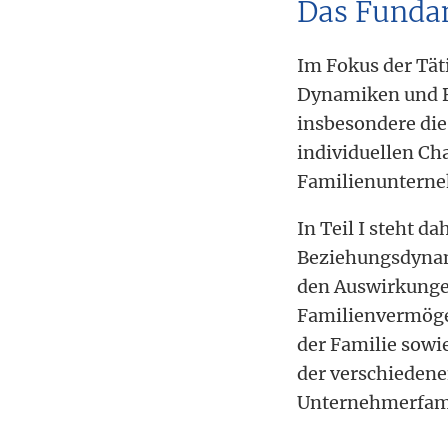
Das Fundam
Im Fokus der Täti
Dynamiken und B
insbesondere die
individuellen Ch
Familienunterne
In Teil I steht 
Beziehungsdynam
den Auswirkunge
Familienvermögen
der Familie sowi
der verschiedene
Unternehmerfami