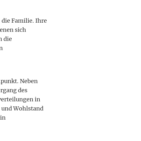
 die Familie. Ihre
enen sich
h die
in
lpunkt. Neben
ergang des
verteilungen in
n und Wohlstand
in