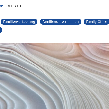
er
, POELLATH
Familienverfassung
Familienunternehmen
Family Office