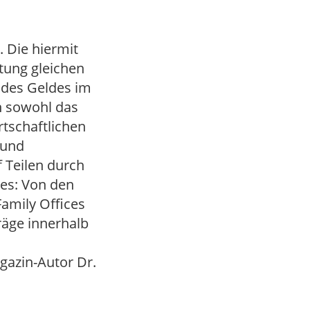
 Die hiermit
tung gleichen
 des Geldes im
n sowohl das
rtschaftlichen
 und
f Teilen durch
ces: Von den
Family Offices
räge innerhalb
gazin-Autor Dr.