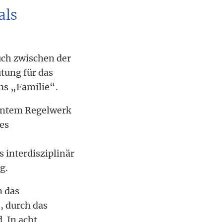
als
uch zwischen der
tung für das
ns „Familie“.
zientem Regelwerk
es
 interdisziplinär
g.
n das
, durch das
 In acht