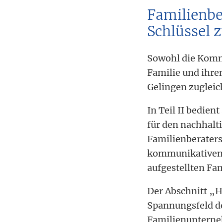
Familienb
Schlüssel 
Sowohl die Komm
Familie und ihr
Gelingen zuglei
In Teil II bedien
für den nachhalt
Familienberaters
kommunikativen A
aufgestellten Fam
Der Abschnitt „H
Spannungsfeld de
Familienunterne