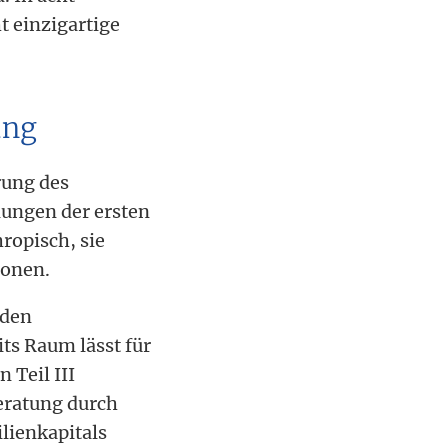
t einzigartige
ung
rung des
lungen der ersten
ropisch, sie
ionen.
 den
ts Raum lässt für
 Teil III
beratung durch
lienkapitals