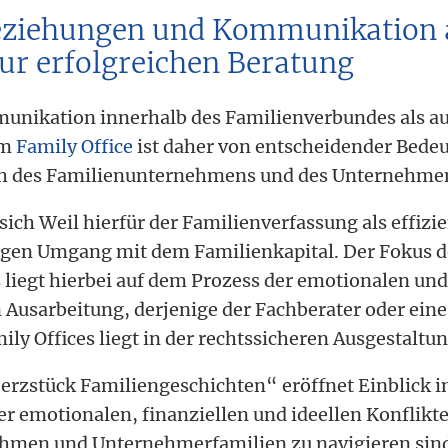
eziehungen und Kommunikation 
zur erfolgreichen Beratung
unikation innerhalb des Familienverbundes als a
em
Family Office
ist daher von entscheidender Bedeu
ch des Familienunternehmens und des Unternehme
t sich Weil hierfür der Familienverfassung als effi
igen Umgang mit dem Familienkapital. Der Fokus d
 liegt hierbei auf dem Prozess der emotionalen und
usarbeitung, derjenige der Fachberater oder eines
ily Offices liegt in der rechtssicheren Ausgestaltun
erzstück Familiengeschichten“ eröffnet Einblick i
r emotionalen, finanziellen und ideellen Konflikte
hmen und Unternehmerfamilien zu navigieren sind.