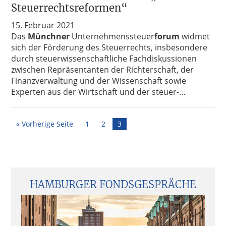
Steuerrechtsreformen“
15. Februar 2021
Das
Münchner
Unternehmenssteuer
forum
widmet
sich der Förderung des Steuerrechts, insbesondere
durch steuerwissenschaftliche Fachdiskussionen
zwischen Repräsentanten der Richterschaft, der
Finanzverwaltung und der Wissenschaft sowie
Experten aus der Wirtschaft und der steuer-…
Seite
Seite
Seite
« Vorherige Seite
1
2
3
Seitenspalte
HAMBURGER FONDSGESPRÄCHE