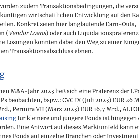
 würden zudem Transaktionsbedingungen, die versu
 künftigen wirtschaftlichen Entwicklung auf den K
teilen. Konkret seien hier langlaufende Earn-Outs,
n (
Vendor Loans
) oder auch Liquidationspräferen
che Lösungen könnten dabei den Weg zu einer Eini
hen Transaktionsabschluss ebnen.
g
en M&A-Jahr 2023 ließ sich eine Präferenz der LP
Ps beobachten, bspw.: CVC IX (Juli 2023) EUR 26 M
rd., Permira VII (März 2023) EUR 16,7 Mrd., ALT
aising
für kleinere und jüngere Fonds ist hingegen 
orden. Eine Antwort auf dieses Marktumfeld kann
eines Fonds auf einzelne Branchen oder Investment