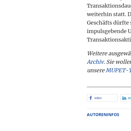
Transaktionsdaue
weiterhin statt.
Geschäfts dürfte 
impulsgebende US
Transaktionsakti
Weitere ausgewä
Archiv
. Sie woll
unsere
MUPET-T
teilen
te
AUTORENINFOS