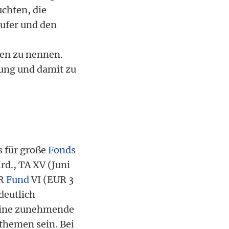
chten, die
äufer und den
zen zu nennen.
gung und damit zu
s für große
Fonds
rd., TA XV (Juni
OR
Fund
VI (EUR 3
deutlich
 eine zunehmende
themen sein. Bei