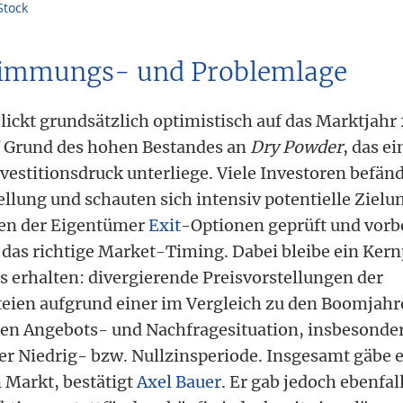
Stock
Stimmungs- und Problemlage
lickt grundsätzlich optimistisch auf das Marktjah
f Grund des hohen Bestandes an
Dry Powder
, das e
stitionsdruck unterliege. Viele Investoren befände
tellung und schauten sich intensiv potentielle Ziel
ten der Eigentümer
Exit
-Optionen geprüft und vorb
 das richtige Market-Timing. Dabei bleibe ein Ker
s erhalten: divergierende Preisvorstellungen der
eien aufgrund einer im Vergleich zu den Boomjah
en Angebots- und Nachfragesituation, insbesonder
er Niedrig- bzw. Nullzinsperiode. Insgesamt gäbe e
 Markt, bestätigt
Axel Bauer
. Er gab jedoch ebenfal