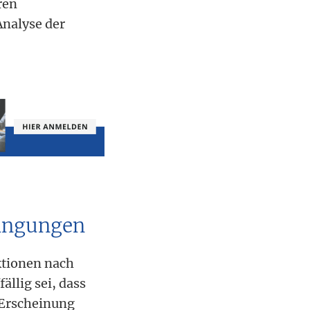
ren
Analyse der
dingungen
ktionen nach
llig sei, dass
 Erscheinung