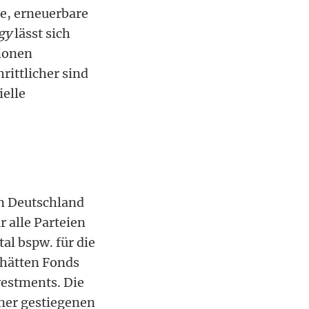
e, erneuerbare
gy
lässt sich
ionen
rittlicher sind
ielle
in Deutschland
 alle Parteien
l bspw. für die
 hätten Fonds
vestments. Die
ner gestiegenen