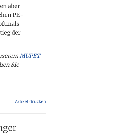
en aber
schen PE-
 oftmals
tieg der
unserem
MUPET-
hen Sie
Artikel drucken
nger