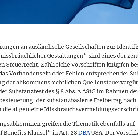
ungen an ausländische Gesellschaften zur Identif
missbräuchlicher Gestaltungen“ sind eines der ze
en Steuerrecht. Zahlreiche Vorschriften knüpfen b
das Vorhandensein oder Fehlen entsprechender Sub
ung der abkommensrechtlichen Quellensteuervergü
 der Substanztest des § 8 Abs. 2 AStG im Rahmen de
steuerung, der substanzbasierte Freibetrag nach d
 die allgemeine Missbrauchsvermeidungsvorschrift
ngsabkommen greifen die Thematik ebenfalls auf, 
f Benefits Klausel“ in Art. 28
DBA
USA. Der Vorschl