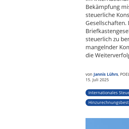
Tax
Bekämpfung miss
steuerliche Kon
Gesellschaften. 
Briefkastengesel
steuerlich zu be
mangelnder Komp
die Weiterverfol
von
Jannis Lührs
, POE
15. Juli 2025
Internationales Steu
Hinzurechnungsbes