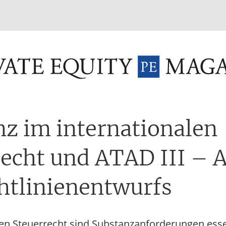
INVESTMENT FUNDS
M&A
TAX
GLOSSAR
TER
z im internationalen
recht und ATAD III – 
htlinienentwurfs
len Steuerrecht sind Substanzanforderungen essen