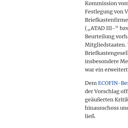
Kommission vom 2
Festlegung von V
Briefkastenfirme
(„ATAD III-“ bzw
Beurteilung vor
Mitgliedstaaten. 
Briefkastengesel
insbesondere Me
war ein erweiter
Dem
ECOFIN-Ber
der Vorschlag off
geäußerten Kriti
hinausschoss und
ließ.