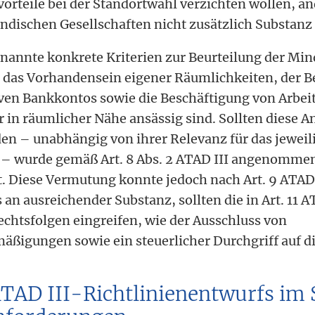
orteile bei der Standortwahl verzichten wollen, an
ändischen Gesellschaften nicht zusätzlich Substanz
benannte konkrete Kriterien zur Beurteilung der Mi
. das Vorhandensein eigener Räumlichkeiten, der Be
ven Bankkontos sowie die Beschäftigung von Arbei
r in räumlicher Nähe ansässig sind. Sollten diese 
rden – unabhängig von ihrer Relevanz für das jeweil
– wurde gemäß Art. 8 Abs. 2 ATAD III angenommen
t. Diese Vermutung konnte jedoch nach Art. 9 ATAD 
 an ausreichender Substanz, sollten die in Art. 11 A
chtsfolgen eingreifen, wie der Ausschluss von
äßigungen sowie ein steuerlicher Durchgriff auf di
 ATAD III-Richtlinienentwurfs im