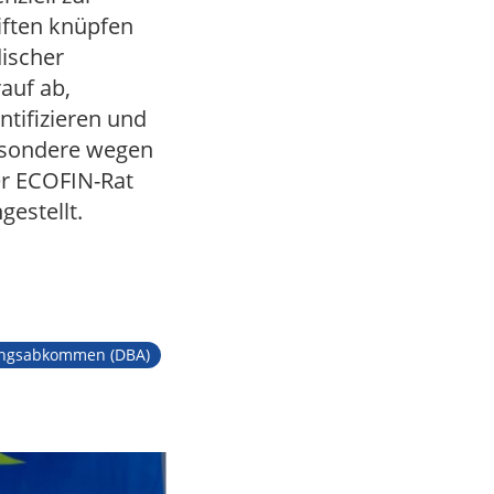
iften knüpfen
discher
rauf ab,
ntifizieren und
besondere wegen
er ECOFIN-Rat
gestellt.
ngsabkommen (DBA)