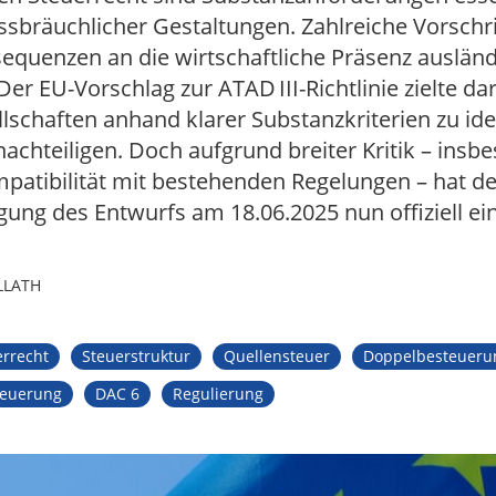
bräuchlicher Gestaltungen. Zahlreiche Vorschr
sequenzen an die wirtschaftliche Präsenz auslän
Der EU-Vorschlag zur ATAD III-Richtlinie zielte da
lschaften anhand klarer Substanzkriterien zu ide
nachteiligen. Doch aufgrund breiter Kritik – ins
atibilität mit bestehenden Regelungen – hat d
gung des Entwurfs am 18.06.2025 nun offiziell ein
LLATH
errecht
Steuerstruktur
Quellensteuer
Doppelbesteueru
teuerung
DAC 6
Regulierung