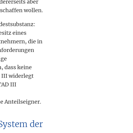
dererseits aber
 schaffen wollen.
ndestsubstanz:
sitz eines
tnehmern, die in
Anforderungen
ige
, dass keine
III widerlegt
TAD III
e Anteilseigner.
 System der