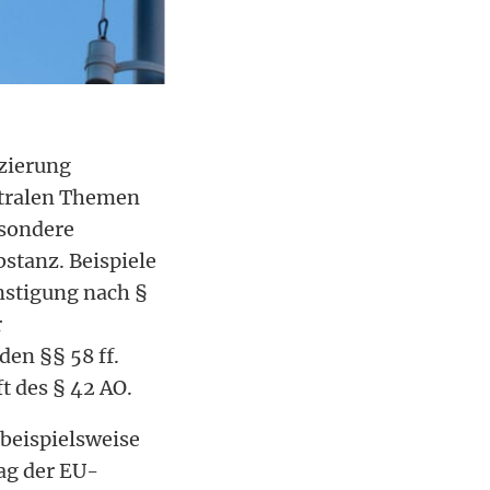
izierung
ntralen Themen
esondere
stanz. Beispiele
nstigung nach §
r
en §§ 58 ff.
 des § 42 AO.
beispielsweise
ag der EU-