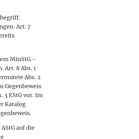
begriff.
gen. Art. 7
ereits
h dem MinStG –
 Art. 8 Abs. 1
ermutete Abs. 2
zum Gegenbeweis
. 3 EStG vor. Im
r Katalog
egenbeweis.
 AStG auf die
ne