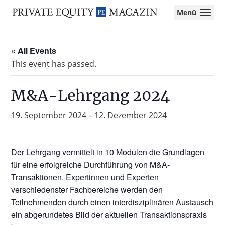
Private
Menü
Equity
Das
Zur
Zum
Magazin
Onlinemagazin
Hauptnavigation
Inhalt
für
« All Events
springen
springen
die
This event has passed.
Private
Equity-
Branche
M&A-Lehrgang 2024
–
Investment
19. September 2024
–
12. Dezember 2024
Funds
I
M&A
Der Lehrgang vermittelt in 10 Modulen die Grundlagen
I
für eine erfolgreiche Durchführung von M&A-
Tax
Transaktionen. Expertinnen und Experten
verschiedenster Fachbereiche werden den
Teilnehmenden durch einen interdisziplinären Austausch
ein abgerundetes Bild der aktuellen Transaktionspraxis