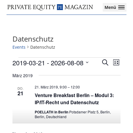
Private
Menü
Equity
Das
Zur
Zum
Zur
Magazin
Onlinemagazin
Hauptnavigation
Inhalt
Seitenspalte
für
springen
springen
springen
die
Datenschutz
Private
Equity-
Events
Datenschutz
Branche
–
Events
2019-03-21
 - 
2026-08-08
Events
Event
Search
List
Investment
Search
Views
Select
Funds
and
Navigat
März 2019
date.
I
Views
M&A
Navigation
21. März 2019, 9:00
–
12:00
DO.
I
21
Venture Breakfast Berlin – Modul 3:
Tax
IP/IT-Recht und Datenschutz
POELLATH in Berlin
Potsdamer Platz 5, Berlin,
Berlin, Deutschland