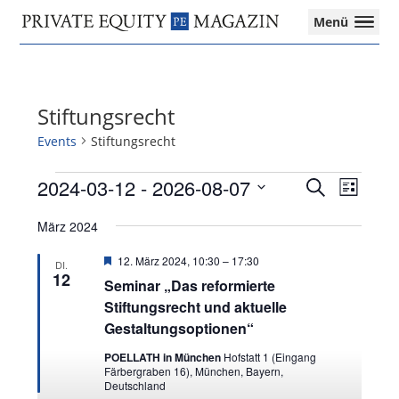
Private
Menü
Equity
Das
Zur
Zum
Zur
Magazin
Onlinemagazin
Hauptnavigation
Inhalt
Seitenspalte
für
springen
springen
springen
die
Stiftungsrecht
Private
Equity-
Events
Stiftungsrecht
Branche
–
Events
2024-03-12
 - 
2026-08-07
Events
Event
Search
List
Investment
Search
Views
Select
Funds
and
Navigat
März 2024
date.
I
Views
M&A
Featured
Navigation
12. März 2024, 10:30
–
17:30
DI.
I
12
Seminar „Das reformierte
Tax
Stiftungsrecht und aktuelle
Gestaltungsoptionen“
POELLATH in München
Hofstatt 1 (Eingang
Färbergraben 16), München, Bayern,
Deutschland