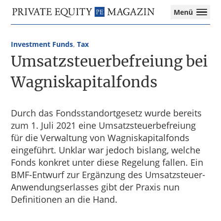
Private
Menü
Equity
Das
Zur
Zum
Magazin
Onlinemagazin
Hauptnavigation
Inhalt
für
Investment Funds
,
Tax
springen
springen
die
Umsatzsteuerbefreiung bei
Private
Equity-
Wagniskapitalfonds
Branche
–
Investment
Durch das Fondsstandortgesetz wurde bereits
Funds
zum 1. Juli 2021 eine Umsatzsteuerbefreiung
I
für die Verwaltung von Wagniskapitalfonds
M&A
eingeführt. Unklar war jedoch bislang, welche
I
Fonds konkret unter diese Regelung fallen. Ein
Tax
BMF-Entwurf zur Ergänzung des Umsatzsteuer-
Anwendungserlasses gibt der Praxis nun
Definitionen an die Hand.