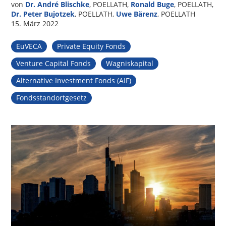
von
Dr. André Blischke
, POELLATH,
Ronald Buge
, POELLATH,
Dr. Peter Bujotzek
, POELLATH,
Uwe Bärenz
, POELLATH
15. März 2022
EuVECA
Private Equity Fonds
Venture Capital Fonds
Wagniskapital
Alternative Investment Fonds (AIF)
Fondsstandortgesetz