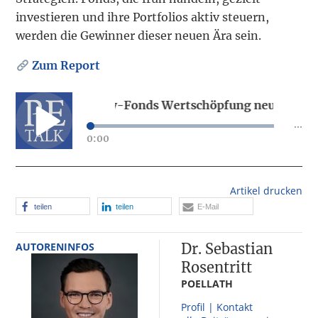
investieren und ihre Portfolios aktiv steuern,
werden die Gewinner dieser neuen Ära sein.
Zum Report
ie Private Equity-Fonds Wertschöpfung neu denken
...
0:00
Wie Private Equity-Fonds Wertschöpfung neu
denken
Artikel drucken
teilen
teilen
E-Mail
AUTORENINFOS
Dr. Sebastian
Rosentritt
POELLATH
Profil | Kontakt