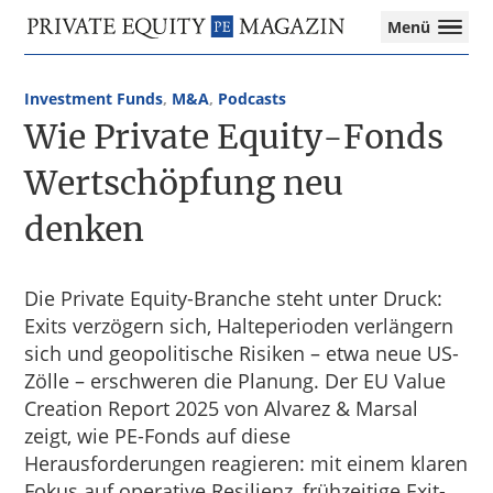
Private
Menü
Equity
Das
Zur
Zum
Magazin
Onlinemagazin
Hauptnavigation
Inhalt
für
Investment Funds
,
M&A
,
Podcasts
springen
springen
die
Wie Private Equity-Fonds
Private
Equity-
Wertschöpfung neu
Branche
denken
–
Investment
Funds
I
Die Private Equity-Branche steht unter Druck:
M&A
Exits verzögern sich, Halteperioden verlängern
I
sich und geopolitische Risiken – etwa neue US-
Tax
Zölle – erschweren die Planung. Der EU Value
Creation Report 2025 von Alvarez & Marsal
zeigt, wie PE-Fonds auf diese
Herausforderungen reagieren: mit einem klaren
Fokus auf operative Resilienz, frühzeitige Exit-