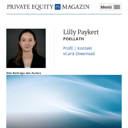
Private
Menü
Equity
Das
Zur
Zum
Zur
Magazin
Onlinemagazin
Hauptnavigation
Inhalt
Seitenspalte
für
springen
springen
springen
Lilly Paykert
die
Private
POELLATH
Equity-
Profil | Kontakt
Branche
vCard-Download
–
Investment
Funds
Alle Beiträge des Autors
I
M&A
I
Tax