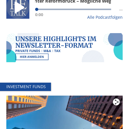
nd unter Reformdruck – Mögliche Wege aus der struktur
Deutschland unter Reformdruck – Mögliche
...
Wege aus der strukturellen Krise
0:00
Alle Podcastfolgen
Private Equity-Update – Zentrale Erkenntnisse
aus dem FCM PE-Survey 2026
Wie Private Equity-Fonds Wertschöpfung neu
denken
Private Equity 2025: Selektiv, strategisch, stabil?
– Eindrücke aus dem FCM PE Survey 2025
Impact Investing – Notwendige Kriterien und
regulatorische Entwicklungen
Impact Investing – Notwendige Kriterien und
regulatorische Entwicklungen
INVESTMENT FUNDS
Private Equity & AI – Value Creation 2.0?
Private Equity & AI – Value Creation 2.0?
Follow-up Hamburger Fondsgespräche 2024 –
Continuation Fonds im Trend
Follow-up Hamburger Fondsgespräche 2024 –