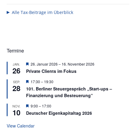
Alle Tax-Beiträge im Überblick
Seitenspalte
Termine
Featured
26. Januar 2026
–
16. November 2026
JAN.
26
Private Clients im Fokus
Featured
17:30
–
19:30
SEP.
28
101. Berliner Steuergespräch „Start-ups –
Finanzierung und Besteuerung“
Featured
9:00
–
17:00
NOV.
10
Deutscher Eigenkapitaltag 2026
View Calendar