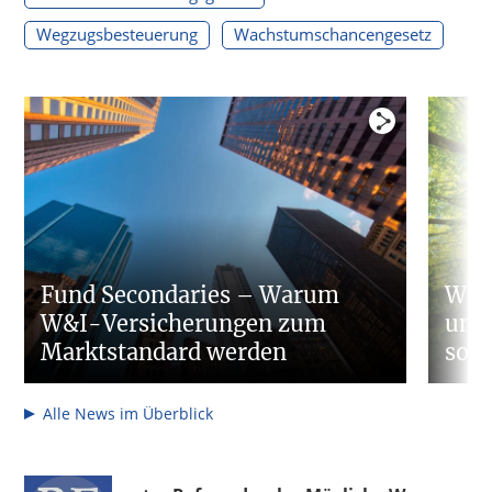
Wegzugsbesteuerung
Wachstumschancengesetz
Fund Secondaries – Warum
Waru
W&I-Versicherungen zum
umf
Marktstandard werden
so w
Alle News im Überblick