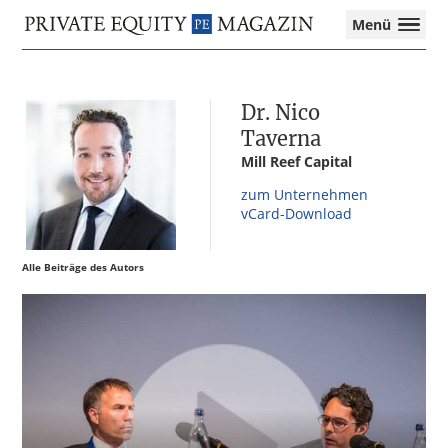
Private
Menü
Equity
Das
Zur
Zum
Zur
Magazin
Onlinemagazin
Hauptnavigation
Inhalt
Seitenspalte
für
springen
springen
springen
Dr. Nico
die
Private
Taverna
Equity-
Mill Reef Capital
Branche
zum Unternehmen
–
vCard-Download
Investment
Funds
I
Alle Beiträge des Autors
M&A
I
Tax