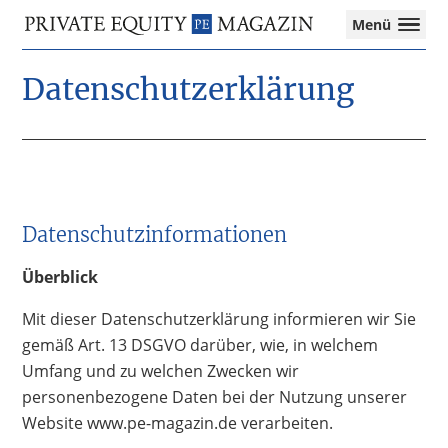
Private
Menü
Equity
Das
Zur
Zum
Zur
Magazin
Onlinemagazin
Datenschutzerklärung
Hauptnavigation
Inhalt
Seitenspalte
für
springen
springen
springen
die
Private
Equity-
Branche
–
Investment
Datenschutzinformationen
Funds
I
Überblick
M&A
I
Mit dieser Datenschutzerklärung informieren wir Sie
Tax
gemäß Art. 13 DSGVO darüber, wie, in welchem
Umfang und zu welchen Zwecken wir
personenbezogene Daten bei der Nutzung unserer
Website www.pe-magazin.de verarbeiten.