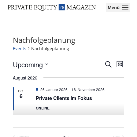
Private
Menü
Equity
Das
Zur
Zum
Zur
Magazin
Onlinemagazin
Hauptnavigation
Inhalt
Seitenspalte
für
springen
springen
springen
die
Nachfolgeplanung
Private
Equity-
Events
Nachfolgeplanung
Branche
–
Events
Upcoming
Events
Event
Search
List
Investment
Search
Views
Select
Funds
and
Navigat
August 2026
date.
I
Views
M&A
Featured
Navigation
26. Januar 2026
–
16. November 2026
DO.
I
6
Private Clients im Fokus
Tax
ONLINE