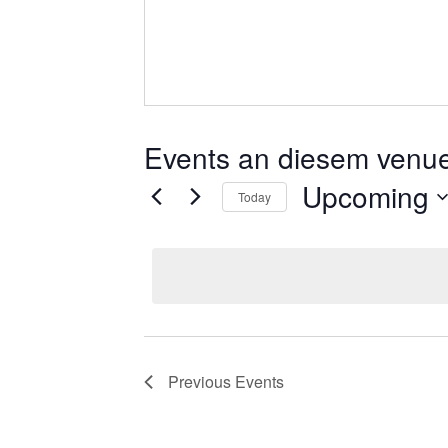
Tax
Events an diesem venu
Upcoming
Today
Select
date.
Previous
Events