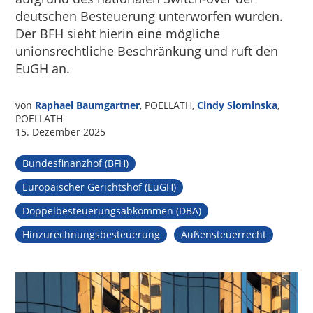
deutschen Besteuerung unterworfen wurden.
Der BFH sieht hierin eine mögliche
unionsrechtliche Beschränkung und ruft den
EuGH an.
von
Raphael Baumgartner
, POELLATH,
Cindy Slominska
,
POELLATH
15. Dezember 2025
Bundesfinanzhof (BFH)
Europäischer Gerichtshof (EuGH)
Doppelbesteuerungsabkommen (DBA)
Hinzurechnungsbesteuerung
Außensteuerrecht