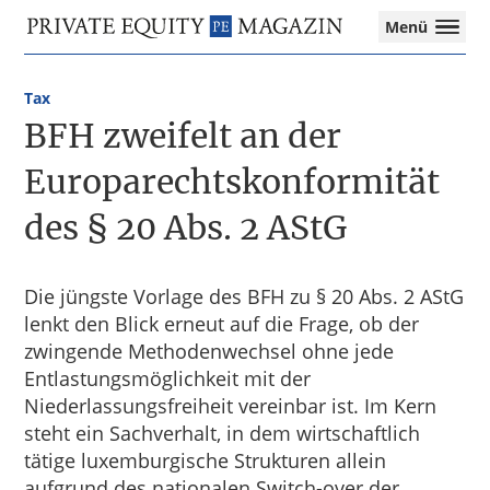
Private
Menü
Equity
Das
Zur
Zum
Magazin
Onlinemagazin
Hauptnavigation
Inhalt
für
Tax
springen
springen
die
BFH zweifelt an der
Private
Equity-
Europarechtskonformität
Branche
des § 20 Abs. 2 AStG
–
Investment
Funds
I
Die jüngste Vorlage des BFH zu § 20 Abs. 2 AStG
M&A
lenkt den Blick erneut auf die Frage, ob der
I
zwingende Methodenwechsel ohne jede
Tax
Entlastungsmöglichkeit mit der
Niederlassungsfreiheit vereinbar ist. Im Kern
steht ein Sachverhalt, in dem wirtschaftlich
tätige luxemburgische Strukturen allein
aufgrund des nationalen Switch-over der