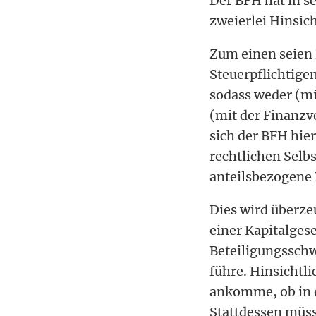
Der BFH hat in s
zweierlei Hinsich
Zum einen seien 
Steuerpflichtigen
sodass weder (mi
(mit der Finanzv
sich der BFH hier
rechtlichen Selbs
anteilsbezogene 
Dies wird überze
einer Kapitalgese
Beteiligungsschw
führe. Hinsichtl
ankomme, ob in e
Stattdessen müss