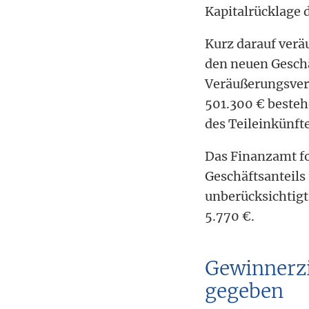
Kapitalrücklage 
Kurz darauf verä
den neuen Geschä
Veräußerungsverl
501.300 € beste
des Teileinkünft
Das Finanzamt fol
Geschäftsanteils
unberücksichtigt
5.770 €.
Gewinnerzi
gegeben