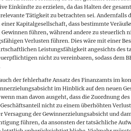
ive Einkünfte zu erzielen, da das Halten der gesam
h relevante Tätigkeit zu betrachten sei. Andernfalls
an einer Kapitalgesellschaft, dass bestimmte Veräu
n Gewinnen führen, während andere zu steuerlich n
sfähigen Verlusten führen. Dies wäre mit einer Be
rtschaftlichen Leistungsfähigkeit angesichts des t
uerpflichtigen nicht zu vereinbaren, sodass dem B
.
 auch der fehlerhafte Ansatz des Finanzamts im kon
innerzielungsabsicht im Hinblick auf den neuen Ge
t wenn man davon ausgeht, dass die Zuordnung des
Geschäftsanteil nicht zu einem überhöhten Verlust 
ner Versagung der Gewinnerzielungsabsicht und dam
htigung führen, da ansonsten der tatsächliche Auf
n letztlich unberücksichtigt bliebe. Vielmehr müss