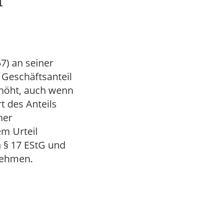
7) an seiner
Geschäftsanteil
rhöht, auch wenn
 des Anteils
ner
em Urteil
 § 17 EStG und
nehmen.