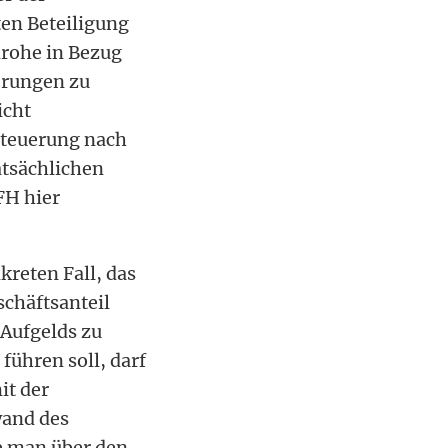
ten Beteiligung
 drohe in Bezug
ßerungen zu
icht
steuerung nach
atsächlichen
FH hier
kreten Fall, das
schäftsanteil
 Aufgelds zu
führen soll, darf
it der
wand des
te man über den