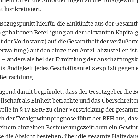
einem Urteil die Anforderungen an die Totalgewinn
t konkretisiert.
Bezugspunkt hierfür die Einkünfte aus der Gesamt
 gehaltenen Beteiligung an der relevanten Kapitalg
t der Vorinstanz) auf die Gesamtheit der veräußert
erwaltung) auf den einzelnen Anteil abzustellen ist
 – anders als bei der Ermittlung der Anschaffungsk
tständigkeit jedes Geschäftsanteils explizit gegen 
Betrachtung.
ugend damit begründet, dass der Gesetzgeber die B
llschaft als Einheit betrachte und das Überschreite
elle in § 17 EStG zu einer Verstrickung der gesamt
ich der Totalgewinnprognose führt der BFH aus, dass
inem einzelnen Besteuerungszeitraum ein Gewinn 
e die Absicht bestehen, über die gesamte Haltedau