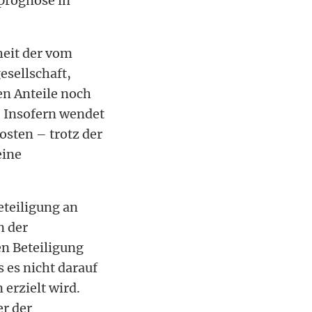
prognose in
heit der vom
esellschaft,
en Anteile noch
. Insofern wendet
osten – trotz der
eine
eteiligung an
n der
en Beteiligung
 es nicht darauf
erzielt wird.
er der