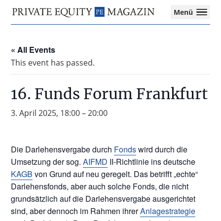
Private
Menü
Equity
Das
Zur
Zum
Magazin
Onlinemagazin
Hauptnavigation
Inhalt
für
« All Events
springen
springen
die
This event has passed.
Private
Equity-
Branche
16. Funds Forum Frankfurt
–
Investment
3. April 2025, 18:00
–
20:00
Funds
I
M&A
Die Darlehensvergabe durch
Fonds
wird durch die
I
Umsetzung der sog.
AIFMD
II-Richtlinie ins deutsche
Tax
KAGB
von Grund auf neu geregelt. Das betrifft „echte“
Darlehensfonds, aber auch solche Fonds, die nicht
grundsätzlich auf die Darlehensvergabe ausgerichtet
sind, aber dennoch im Rahmen ihrer
Anlagestrategie