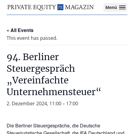
Private
Menü
Equity
Das
Zur
Zum
Magazin
Onlinemagazin
Hauptnavigation
Inhalt
für
« All Events
springen
springen
die
This event has passed.
Private
Equity-
Branche
94. Berliner
–
Steuergespräch
Investment
Funds
„Vereinfachte
I
M&A
Unternehmensteuer“
I
Tax
2. Dezember 2024, 11:00
–
17:00
Die Berliner Steuergespräche, die Deutsche
Steuerjuristische Gesellschaft, die IFA Deutschland und