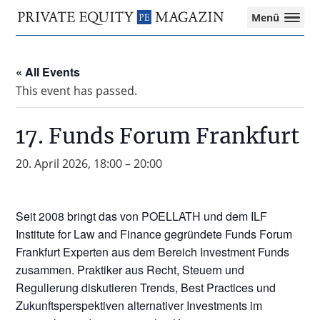
Private
Menü
Equity
Das
Zur
Zum
Magazin
Onlinemagazin
Hauptnavigation
Inhalt
für
« All Events
springen
springen
die
This event has passed.
Private
Equity-
Branche
17. Funds Forum Frankfurt
–
Investment
20. April 2026, 18:00
–
20:00
Funds
I
M&A
Seit 2008 bringt das von POELLATH und dem ILF
I
Institute for Law and Finance gegründete Funds Forum
Tax
Frankfurt Experten aus dem Bereich Investment Funds
zusammen. Praktiker aus Recht, Steuern und
Regulierung diskutieren Trends, Best Practices und
Zukunftsperspektiven alternativer Investments im