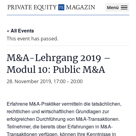
Private
Menü
Equity
Das
Zur
Zum
Magazin
Onlinemagazin
Hauptnavigation
Inhalt
für
« All Events
springen
springen
die
This event has passed.
Private
Equity-
Branche
M&A-Lehrgang 2019 –
–
Modul 10: Public M&A
Investment
Funds
I
28. November 2019, 17:00
–
20:00
M&A
I
Tax
Erfahrene M&A-Praktiker vermitteln die tatsächlichen,
rechtlichen und wirtschaftlichen Grundlagen zur
erfolgreichen Durchführung von M&A-Transaktionen.
Teilnehmer, die bereits über Erfahrungen in M&A-
Transaktionen verfügen, können ihre Kenntnisse in