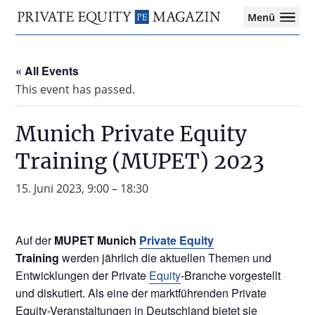
Private
Menü
Equity
Das
Zur
Zum
Magazin
Onlinemagazin
Hauptnavigation
Inhalt
für
« All Events
springen
springen
die
This event has passed.
Private
Equity-
Branche
Munich Private Equity
–
Training (MUPET) 2023
Investment
Funds
I
15. Juni 2023, 9:00
–
18:30
M&A
I
Tax
Auf der
MUPET Munich
Private Equity
Training
werden jährlich die aktuellen Themen und
Entwicklungen der Private
Equity
-Branche vorgestellt
und diskutiert. Als eine der marktführenden Private
Equity-Veranstaltungen in Deutschland bietet sie