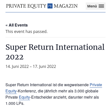
Private
Menü
Equity
Das
Zur
Zum
Magazin
Onlinemagazin
Hauptnavigation
Inhalt
für
« All Events
springen
springen
die
This event has passed.
Private
Equity-
Branche
Super Return International
–
2022
Investment
Funds
I
14. Juni 2022
–
17. Juni 2022
M&A
I
Tax
Super Return International ist die wegweisende
Private
Equity
-Konferenz, die jährlich mehr als 3.000 globale
Private
Equity
-Entscheider anzieht, darunter mehr als
1.000 LPs.