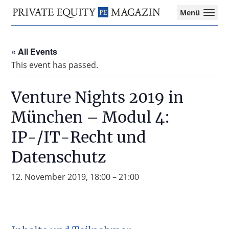
Private
Menü
Equity
Das
Zur
Zum
Magazin
Onlinemagazin
Hauptnavigation
Inhalt
für
« All Events
springen
springen
die
This event has passed.
Private
Equity-
Branche
Venture Nights 2019 in
–
München – Modul 4:
Investment
Funds
IP-/IT-Recht und
I
M&A
Datenschutz
I
Tax
12. November 2019, 18:00
–
21:00