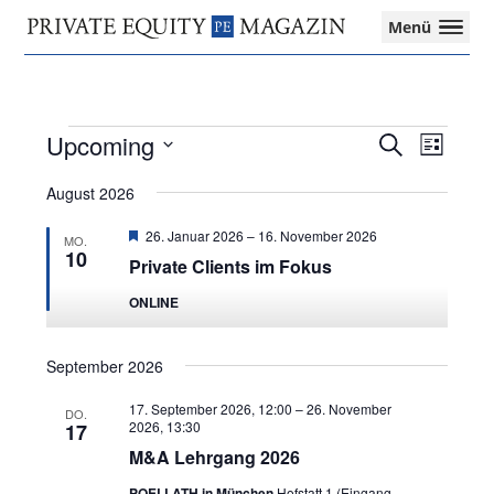
Private
Menü
Equity
Das
Zur
Zum
Zur
Magazin
Onlinemagazin
Hauptnavigation
Inhalt
Seitenspalte
für
springen
springen
springen
die
Events
Upcoming
Events
Event
Search
Private
List
Search
Views
Equity-
Select
and
Navigat
August 2026
Branche
date.
Views
–
Featured
Navigation
26. Januar 2026
–
16. November 2026
MO.
Investment
10
Private Clients im Fokus
Funds
I
ONLINE
M&A
I
Tax
September 2026
17. September 2026, 12:00
–
26. November
DO.
2026, 13:30
17
M&A Lehrgang 2026
POELLATH in München
Hofstatt 1 (Eingang