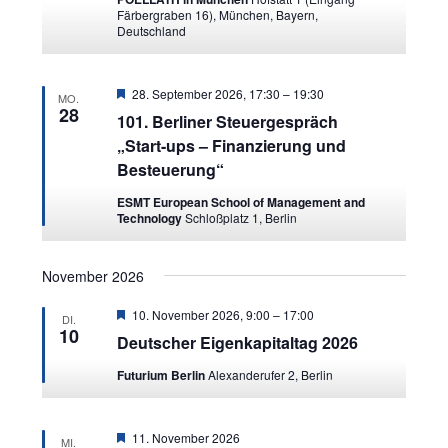
Färbergraben 16), München, Bayern,
Deutschland
Featured
28. September 2026, 17:30
–
19:30
MO.
28
101. Berliner Steuergespräch
„Start-ups – Finanzierung und
Besteuerung“
ESMT European School of Management and
Technology
Schloßplatz 1, Berlin
November 2026
Featured
10. November 2026, 9:00
–
17:00
DI.
10
Deutscher Eigenkapitaltag 2026
Futurium Berlin
Alexanderufer 2, Berlin
Featured
11. November 2026
MI.