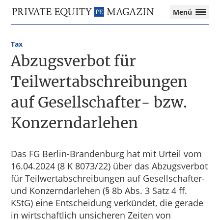
Private
Menü
Equity
Das
Zur
Zum
Magazin
Onlinemagazin
Hauptnavigation
Inhalt
für
Tax
springen
springen
die
Abzugsverbot für
Private
Equity-
Teilwertabschreibungen
Branche
auf Gesellschafter- bzw.
–
Investment
Konzerndarlehen
Funds
I
M&A
I
Das FG Berlin-Brandenburg hat mit Urteil vom
Tax
16.04.2024 (8 K 8073/22) über das Abzugsverbot
für Teilwertabschreibungen auf Gesellschafter-
und Konzerndarlehen (§ 8b Abs. 3 Satz 4 ff.
KStG) eine Entscheidung verkündet, die gerade
in wirtschaftlich unsicheren Zeiten von