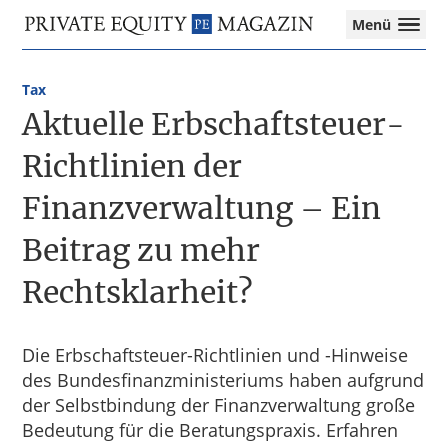
Private
Menü
Equity
Das
Zur
Zum
Magazin
Onlinemagazin
Hauptnavigation
Inhalt
für
Tax
springen
springen
die
Aktuelle Erbschaftsteuer-
Private
Equity-
Richtlinien der
Branche
Finanzverwaltung – Ein
–
Investment
Beitrag zu mehr
Funds
I
Rechtsklarheit?
M&A
I
Tax
Die Erbschaftsteuer-Richtlinien und -Hinweise
des Bundesfinanzministeriums haben aufgrund
der Selbstbindung der Finanzverwaltung große
Bedeutung für die Beratungspraxis. Erfahren