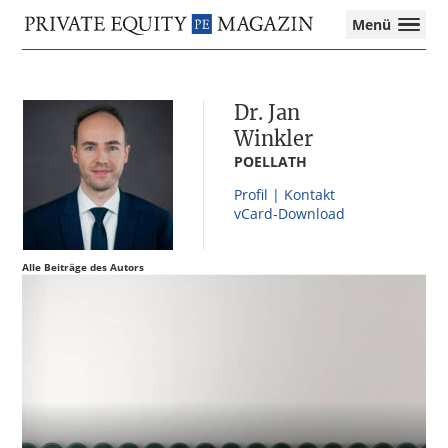
Private
Menü
Equity
Das
Zur
Zum
Zur
Magazin
Onlinemagazin
Hauptnavigation
Inhalt
Seitenspalte
für
springen
springen
springen
Dr. Jan
die
Private
Winkler
Equity-
POELLATH
Branche
Profil | Kontakt
–
vCard-Download
Investment
Funds
I
Alle Beiträge des Autors
M&A
I
Tax