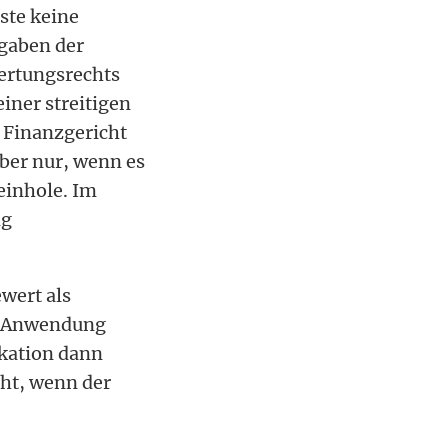
ste keine
rgaben der
ertungsrechts
iner streitigen
 Finanzgericht
aber nur, wenn es
einhole. Im
ng
wert als
re Anwendung
okation dann
eht, wenn der