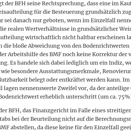
gt der BFH seine Rechtsprechung, dass eine im Kau
eisaufteilung für die Besteuerung grundsätzlich zu
tur sei danach nur geboten, wenn im Einzelfall nen
die realen Wertverhältnisse in grundsätzlicher Weis
fteilung wirtschaftlich nicht haltbar erscheinen l
ein die bloße Abweichung von den Bodenrichtwerten
r Arbeitshilfe des BMF noch keine Korrektur der v
ng. Es handele sich dabei lediglich um ein Indiz, 
, wie besondere Ausstattungsmerkmale, Renovieru
utzbarkeit belegt oder entkräftet werden kann. Im
l lagen nennenswerte Zweifel vor, da der anteilige
Bodenrichtwert erheblich unterschritt (um ca. 75%
er BFH, das Finanzgericht im Falle eines streitige
abs bei der Beurteilung nicht auf die Berechnung
BMF abstellen, da diese keine für den Einzelfall ge