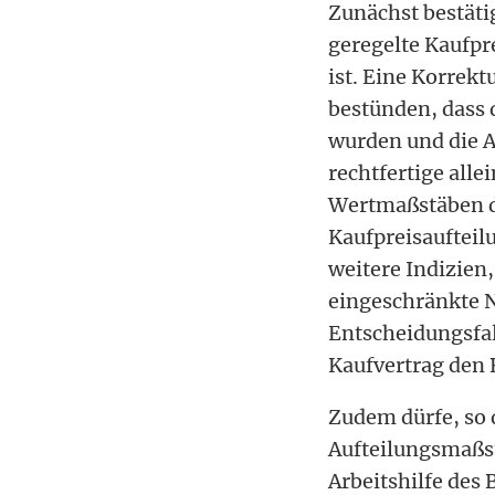
Zunächst bestäti
geregelte Kaufpr
ist. Eine Korrek
bestünden, dass 
wurden und die Au
rechtfertige all
Wertmaßstäben de
Kaufpreisaufteilu
weitere Indizien
eingeschränkte N
Entscheidungsfal
Kaufvertrag den 
Zudem dürfe, so d
Aufteilungsmaßst
Arbeitshilfe des 