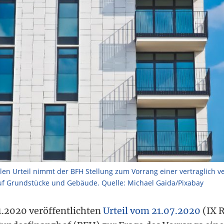
llen Urteil nimmt der BFH Stellung zum Vorrang einer vertraglich v
uf Grundstücke und Gebäude. Quelle: Michael Gaida/Pixabay
.2020 veröffentlichten
Urteil vom 21.07.2020
(IX 