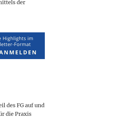
ittels der
il des FG auf und
r die Praxis