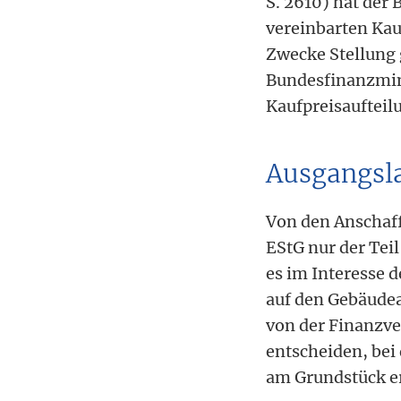
S. 2610) hat der
vereinbarten Kau
Zwecke Stellung
Bundesfinanzmini
Kaufpreisaufteil
Ausgangsla
Von den Anschaff
EStG nur der Teil
es im Interesse 
auf den Gebäudean
von der Finanzve
entscheiden, be
am Grundstück e