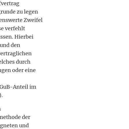
fvertrag
grunde zu legen
nenswerte Zweifel
e verfehlt
assen. Hierbei
 und den
ertraglichen
welches durch
ngen oder eine
 GuB-Anteil im
).
n
smethode der
eigneten und