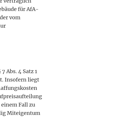
r vertraglich
ebäude für AfA-
 der vom
zur
7 Abs. 4 Satz 1
. Insofern liegt
chaffungskosten
ufpreisaufteilung
 einem Fall zu
lig Miteigentum