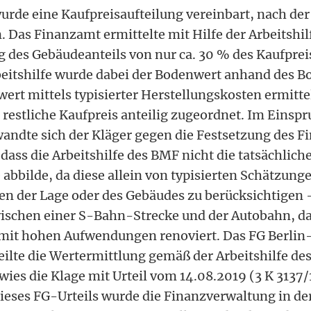
urde eine Kaufpreisaufteilung vereinbart, nach der
n. Das Finanzamt ermittelte mit Hilfe der Arbeitshi
 des Gebäudeanteils von nur ca. 30 % des Kaufprei
eitshilfe wurde dabei der Bodenwert anhand des B
ert mittels typisierter Herstellungskosten ermitte
 restliche Kaufpreis anteilig zugeordnet. Im Einsp
andte sich der Kläger gegen die Festsetzung des 
dass die Arbeitshilfe des BMF nicht die tatsächlich
 abbilde, da diese allein von typisierten Schätzun
en der Lage oder des Gebäudes zu berücksichtigen 
wischen einer S-Bahn-Strecke und der Autobahn, d
mit hohen Aufwendungen renoviert. Das FG Berlin
eilte die Wertermittlung gemäß der Arbeitshilfe de
wies die Klage mit Urteil vom 14.08.2019 (3 K 3137/
dieses FG-Urteils wurde die Finanzverwaltung in de