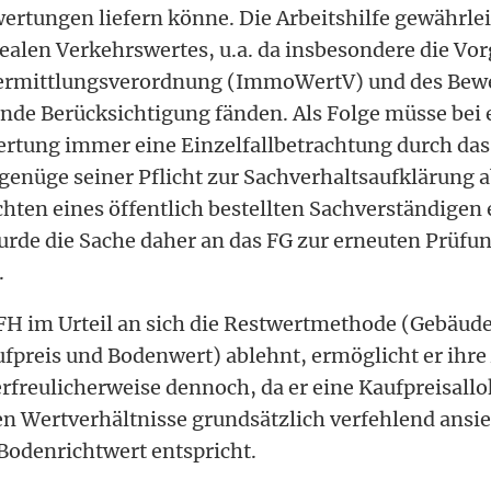
ertungen liefern könne. Die Arbeitshilfe gewährlei
realen Verkehrswertes, u.a. da insbesondere die Vo
rmittlungsverordnung (ImmoWertV) und des Bew
nde Berücksichtigung fänden. Als Folge müsse bei e
tung immer eine Einzelfallbetrachtung durch das
 genüge seiner Pflicht zur Sachverhaltsaufklärung 
chten eines öffentlich bestellten Sachverständigen 
urde die Sache daher an das FG zur erneuten Prüfu
.
H im Urteil an sich die Restwertmethode (Gebäude
ufpreis und Bodenwert) ablehnt, ermöglicht er ih
 erfreulicherweise dennoch, da er eine Kaufpreisall
len Wertverhältnisse grundsätzlich verfehlend ansi
odenrichtwert entspricht.