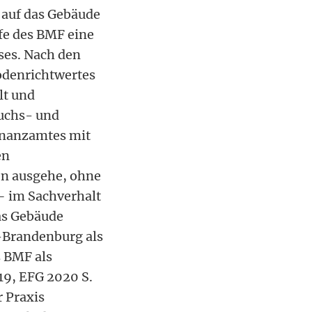
 auf das Gebäude
lfe des BMF eine
ses. Nach den
odenrichtwertes
lt und
ruchs- und
Finanzamtes mit
en
gen ausgehe, ohne
– im Sachverhalt
as Gebäude
-Brandenburg als
s BMF als
19, EFG 2020 S.
r Praxis