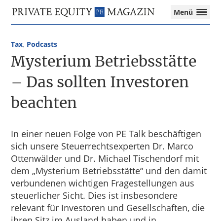
Private
Menü
Equity
Das
Zur
Zum
Magazin
Onlinemagazin
Hauptnavigation
Inhalt
für
Tax
,
Podcasts
springen
springen
die
Mysterium Betriebsstätte
Private
Equity-
– Das sollten Investoren
Branche
beachten
–
Investment
Funds
I
In einer neuen Folge von PE Talk beschäftigen
M&A
sich unsere Steuerrechtsexperten Dr. Marco
I
Ottenwälder und Dr. Michael Tischendorf mit
Tax
dem „Mysterium Betriebsstätte“ und den damit
verbundenen wichtigen Fragestellungen aus
steuerlicher Sicht. Dies ist insbesondere
relevant für Investoren und Gesellschaften, die
ihren Sitz im Ausland haben und in