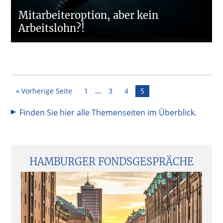
Mitarbeiteroption, aber kein
Arbeitslohn?!
Interim
…
Seite
Seite
Seite
Seite
« Vorherige Seite
1
3
4
5
pages
omitted
Finden Sie hier alle Themenseiten im Überblick.
Seitenspalte
HAMBURGER FONDSGESPRÄCHE