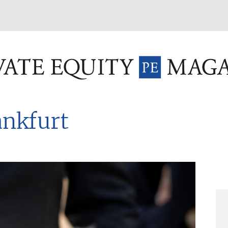
INVESTMENT FUNDS
M&A
TAX
GLOSSAR
TER
nkfurt
Sei