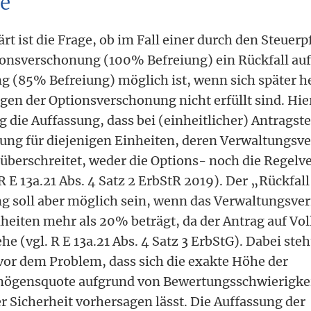
le
rt ist die Frage, ob im Fall einer durch den Steuerp
onsverschonung (100% Befreiung) ein Rückfall auf
 (85% Befreiung) möglich ist, wenn sich später he
en der Optionsverschonung nicht erfüllt sind. Hier
 die Auffassung, dass bei (einheitlicher) Antragste
ung für diejenigen Einheiten, deren Verwaltungs
berschreitet, weder die Options- noch die Regel
 R E 13a.21 Abs. 4 Satz 2 ErbStR 2019). Der „Rückfall
 soll aber möglich sein, wenn das Verwaltungsve
nheiten mehr als 20% beträgt, da der Antrag auf V
he (vgl. R E 13a.21 Abs. 4 Satz 3 ErbStG). Dabei steh
 vor dem Problem, dass sich die exakte Höhe der
ögensquote aufgrund von Bewertungsschwierigkei
r Sicherheit vorhersagen lässt. Die Auffassung der