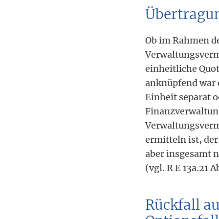
Übertragun
Ob im Rahmen der
Verwaltungsvermög
einheitliche Quot
anknüpfend war e
Einheit separat o
Finanzverwaltung 
Verwaltungsvermö
ermitteln ist, d
aber insgesamt nu
(vgl. R E 13a.21 A
Rückfall a