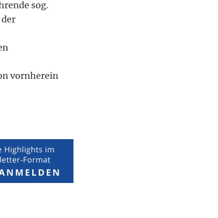
hrende sog.
 der
en
on vornherein