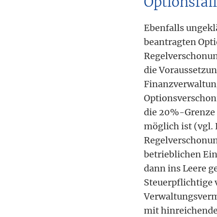
Optionsfal
Ebenfalls ungeklä
beantragten Opti
Regelverschonung
die Voraussetzung
Finanzverwaltung
Optionsverschon
die 20%-Grenze ü
möglich ist (vgl.
Regelverschonung
betrieblichen Ei
dann ins Leere ge
Steuerpflichtige
Verwaltungsverm
mit hinreichende