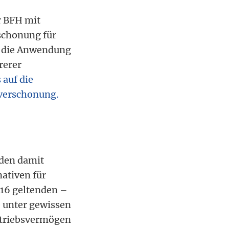
r BFH mit
schonung für
m die Anwendung
rerer
 auf die
lverschonung.
 den damit
ativen für
016 geltenden –
e unter gewissen
etriebsvermögen