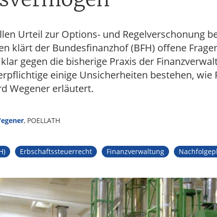
llen Urteil zur Options- und Regelverschonung be
n klärt der Bundesfinanzhof (BFH) offene Frage
h klar gegen die bisherige Praxis der Finanzverw
erpflichtige einige Unsicherheiten bestehen, wie
rd Wegener erläutert.
Wegener
, POELLATH
H)
Erbschaftssteuerrecht
Finanzverwaltung
Nachfolgep