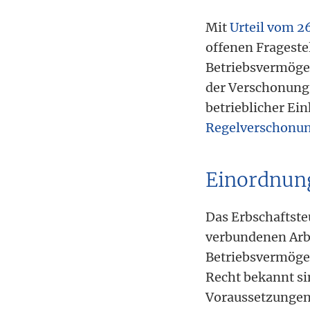
Mit
Urteil vom 2
offenen Frageste
Betriebsvermöge
der Verschonungs
betrieblicher Ei
Regelverschonun
Einordnun
Das Erbschaftst
verbundenen Arbe
Betriebsvermögen
Recht bekannt si
Voraussetzungen