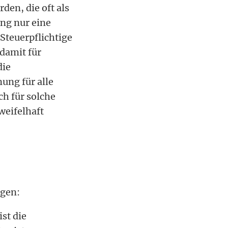
den, die oft als
ung nur eine
 Steuerpflichtige
 damit für
die
ung für alle
ch für solche
weifelhaft
ogen:
st die