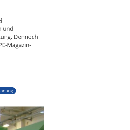
i
n und
altung. Dennoch
 PE-Magazin-
lanung