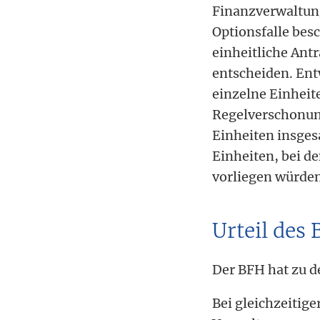
Finanzverwaltung 
Optionsfalle bes
einheitliche Antr
entscheiden. Entw
einzelne Einheite
Regelverschonung
Einheiten insges
Einheiten, bei d
vorliegen würden
Urteil des 
Der BFH hat zu d
Bei gleichzeitige