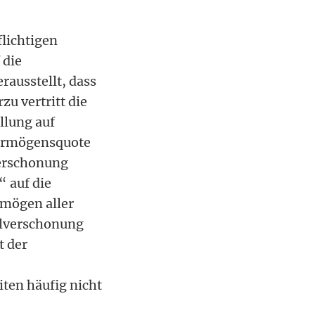
flichtigen
 die
rausstellt, dass
zu vertritt die
llung auf
vermögensquote
verschonung
“ auf die
rmögen aller
ollverschonung
t der
ten häufig nicht