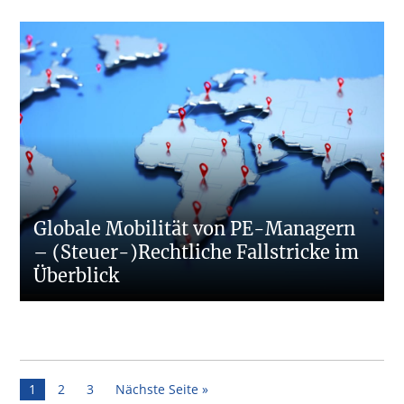
Globale Mobilität von PE-Managern
– (Steuer-)Rechtliche Fallstricke im
Überblick
Seite
Seite
Seite
1
2
3
Nächste Seite »