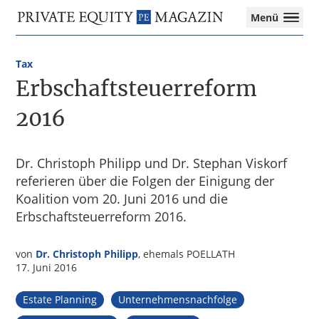
Private
Menü
Equity
Das
Zur
Zum
Magazin
Onlinemagazin
Hauptnavigation
Inhalt
für
Tax
springen
springen
die
Erbschaftsteuerreform
Private
Equity-
2016
Branche
–
Investment
Dr. Christoph Philipp und Dr. Stephan Viskorf
Funds
referieren über die Folgen der Einigung der
I
Koalition vom 20. Juni 2016 und die
M&A
Erbschaftsteuerreform 2016.
I
Tax
von
Dr. Christoph Philipp
, ehemals POELLATH
17. Juni 2016
Estate Planning
Unternehmensnachfolge