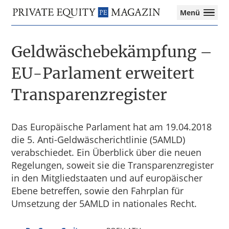
Private
Menü
Equity
Das
Zur
Zum
Magazin
Onlinemagazin
Hauptnavigation
Inhalt
für
Geldwäschebekämpfung –
springen
springen
die
Private
EU-Parlament erweitert
Equity-
Transparenzregister
Branche
–
Investment
Funds
Das Europäische Parlament hat am 19.04.2018
I
die 5. Anti-Geldwäscherichtlinie (5AMLD)
M&A
verabschiedet. Ein Überblick über die neuen
I
Regelungen, soweit sie die Transparenzregister
Tax
in den Mitgliedstaaten und auf europäischer
Ebene betreffen, sowie den Fahrplan für
Umsetzung der 5AMLD in nationales Recht.