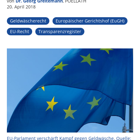
von
Dr. Georg Greitemann
, POELLATH
20. April 2018
Geldwäscherecht
Europäischer Gerichtshof (EuGH)
EU-Recht
Transparenzregister
EU-Parlament verschärft Kampf gegen Geldwäsche. Quelle: