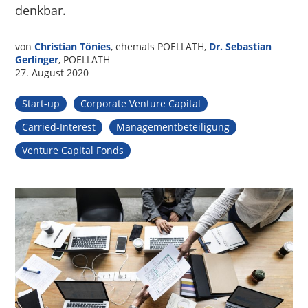
denkbar.
von
Christian Tönies
, ehemals POELLATH,
Dr. Sebastian
Gerlinger
, POELLATH
27. August 2020
Start-up
Corporate Venture Capital
Carried-Interest
Managementbeteiligung
Venture Capital Fonds