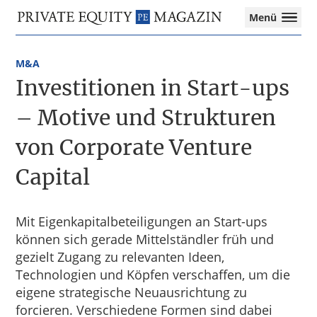
Private
Menü
Equity
Das
Zur
Zum
Magazin
Onlinemagazin
Hauptnavigation
Inhalt
für
M&A
springen
springen
die
Investitionen in Start-ups
Private
Equity-
– Motive und Strukturen
Branche
von Corporate Venture
–
Investment
Capital
Funds
I
M&A
I
Mit Eigenkapitalbeteiligungen an Start-ups
Tax
können sich gerade Mittelständler früh und
gezielt Zugang zu relevanten Ideen,
Technologien und Köpfen verschaffen, um die
eigene strategische Neuausrichtung zu
forcieren. Verschiedene Formen sind dabei