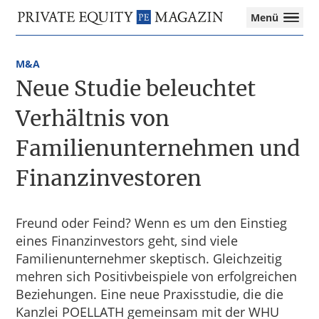
Private
Menü
Equity
Das
Zur
Zum
Magazin
Onlinemagazin
Hauptnavigation
Inhalt
für
M&A
springen
springen
die
Neue Studie beleuchtet
Private
Equity-
Verhältnis von
Branche
Familienunternehmen und
–
Investment
Finanzinvestoren
Funds
I
M&A
I
Freund oder Feind? Wenn es um den Einstieg
Tax
eines Finanzinvestors geht, sind viele
Familienunternehmer skeptisch. Gleichzeitig
mehren sich Positivbeispiele von erfolgreichen
Beziehungen. Eine neue Praxisstudie, die die
Kanzlei POELLATH gemeinsam mit der WHU