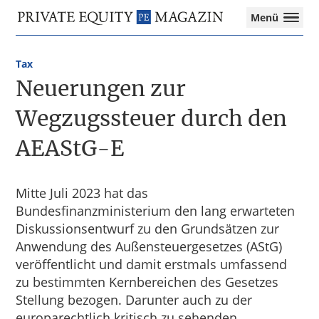
Private
Menü
Equity
Das
Zur
Zum
Magazin
Onlinemagazin
Hauptnavigation
Inhalt
für
Tax
springen
springen
die
Neuerungen zur
Private
Equity-
Wegzugssteuer durch den
Branche
AEAStG-E
–
Investment
Funds
I
Mitte Juli 2023 hat das
M&A
Bundesfinanzministerium den lang erwarteten
I
Diskussionsentwurf zu den Grundsätzen zur
Tax
Anwendung des Außensteuergesetzes (AStG)
veröffentlicht und damit erstmals umfassend
zu bestimmten Kernbereichen des Gesetzes
Stellung bezogen. Darunter auch zu der
europarechtlich kritisch zu sehenden