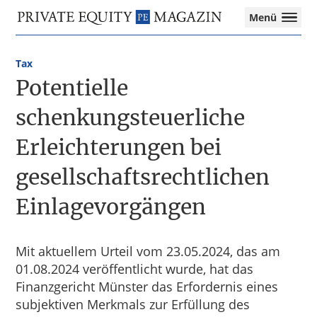
Private
Menü
Equity
Das
Zur
Zum
Magazin
Onlinemagazin
Hauptnavigation
Inhalt
für
Tax
springen
springen
die
Potentielle
Private
Equity-
schenkungsteuerliche
Branche
Erleichterungen bei
–
Investment
gesellschaftsrechtlichen
Funds
I
Einlagevorgängen
M&A
I
Tax
Mit aktuellem Urteil vom 23.05.2024, das am
01.08.2024 veröffentlicht wurde, hat das
Finanzgericht Münster das Erfordernis eines
subjektiven Merkmals zur Erfüllung des