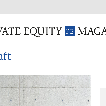
INVESTMENT FUNDS
M&A
TAX
GLOSSAR
TER
aft
Sei