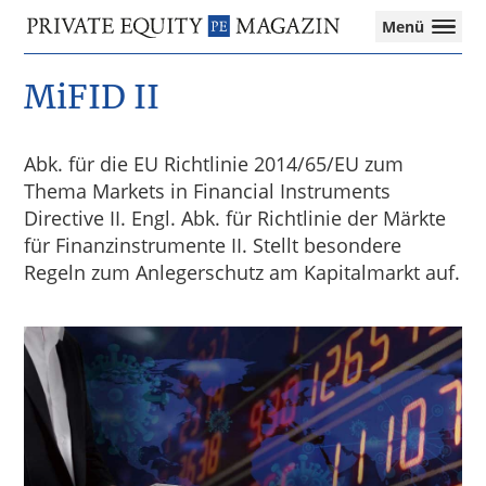
Private
Menü
Equity
Das
Zur
Zum
Zur
Magazin
Onlinemagazin
MiFID II
Hauptnavigation
Inhalt
Seitenspalte
für
springen
springen
springen
die
Private
Abk. für die EU Richtlinie 2014/65/EU zum
Equity-
Thema Markets in Financial Instruments
Branche
Directive II. Engl. Abk. für Richtlinie der Märkte
–
Investment
für Finanzinstrumente II. Stellt besondere
Funds
Regeln zum Anlegerschutz am Kapitalmarkt auf.
I
M&A
I
Tax