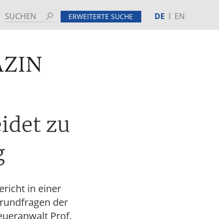
DE
EN
Suchen
ERWEITERTE SUCHE
MINE
HINTERGRUND
idet zu
g
richt in einer
rundfragen der
eueranwalt Prof.