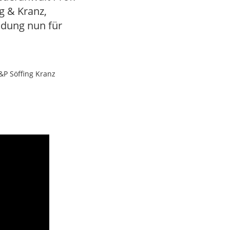
ng & Kranz,
idung nun für
S&P Söffing Kranz