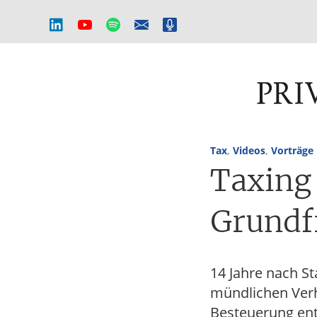
Private
HOME
AKTUELLES
Equity
Magazin
Zur
Zum
Das
Hauptnavigation
Inhalt
Onlinemagazin
Tax
,
Videos
,
Vorträge
springen
springen
für
Taxing
die
Private
Equity-
Grundf
Branche
–
Investment
Funds
14 Jahre nach St
I
mündlichen Verh
M&A
Besteuerung ent
I