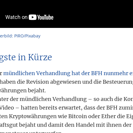
rbild: PIRO/Pixabay
gste in Kürze
er
mündlichen Verhandlung hat der BFH nunmehr e
 haben die Revision abgewiesen und die Besteuerun
ährungen bejaht.
ter der mündlichen Verhandlung – so auch die K
Video – hatten bereits erwartet, dass der BFH zumin
rten Kryptowährungen wie Bitcoin oder Ether die Ei
aftsgut bejaht und damit den Handel mit ihnen der