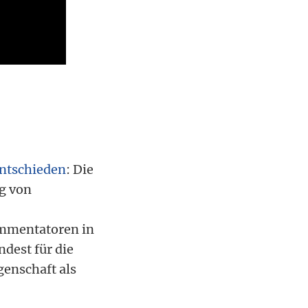
ntschieden
: Die
g von
ommentatoren in
dest für die
genschaft als