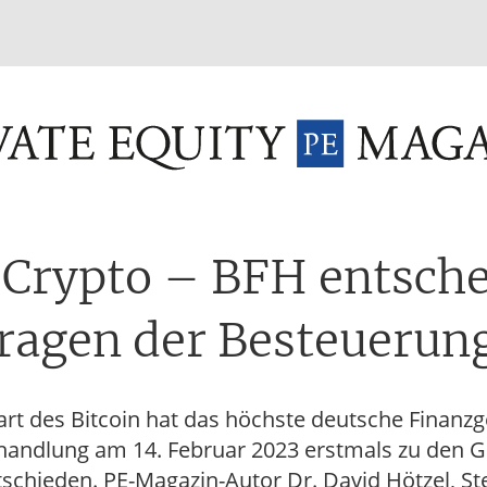
INVESTMENT FUNDS
M&A
TAX
GLOSSAR
TER
 Crypto – BFH entsche
ragen der Besteuerun
art des Bitcoin hat das höchste deutsche Finanzge
andlung am 14. Februar 2023 erstmals zu den G
schieden. PE-Magazin-Autor Dr. David Hötzel, St