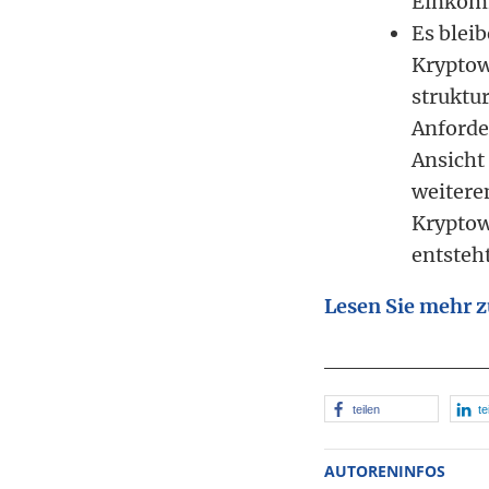
Einkomm
Es bleib
Kryptow
struktur
Anforde
Ansicht
weitere
Kryptow
entsteht
Lesen Sie mehr
teilen
te
AUTORENINFOS