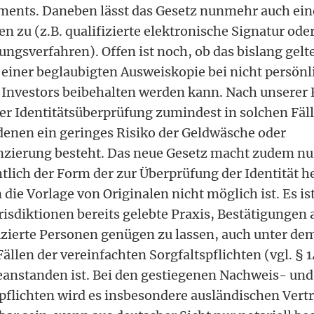
ents. Daneben lässt das Gesetz nunmehr auch ein
n zu (z.B. qualifizierte elektronische Signatur ode
ungsverfahren). Offen ist noch, ob das bislang gel
einer beglaubigten Ausweiskopie bei nicht persönl
Investors beibehalten werden kann. Nach unserer
 der Identitätsüberprüfung zumindest in solchen Fäl
 denen ein geringes Risiko der Geldwäsche oder
nzierung besteht. Das neue Gesetz macht zudem nu
tlich der Form der zur Überprüfung der Identität
ie Vorlage von Originalen nicht möglich ist. Es ist
risdiktionen bereits gelebte Praxis, Bestätigungen
izierte Personen genügen zu lassen, auch unter d
ällen der vereinfachten Sorgfaltspflichten (vgl. § 14
eanstanden ist. Bei den gestiegenen Nachweis- und
lichten wird es insbesondere ausländischen Vert