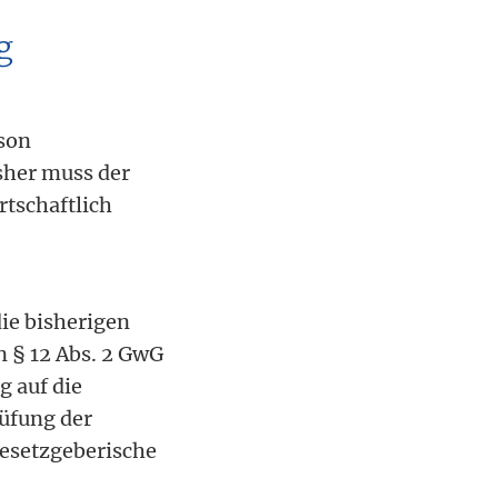
g
son
sher muss der
rtschaftlich
die bisherigen
 § 12 Abs. 2 GwG
g auf die
rüfung der
gesetzgeberische