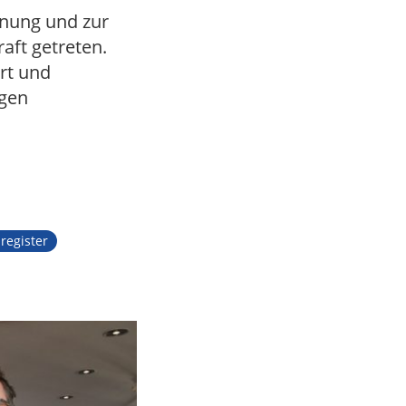
dnung und zur
aft getreten.
rt und
ngen
register