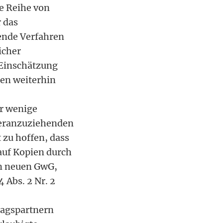
e Reihe von
r das
tende Verfahren
icher
 Einschätzung
len weiterhin
r wenige
 heranzuziehenden
 zu hoffen, dass
 auf Kopien durch
em neuen GwG,
 Abs. 2 Nr. 2
ragspartnern