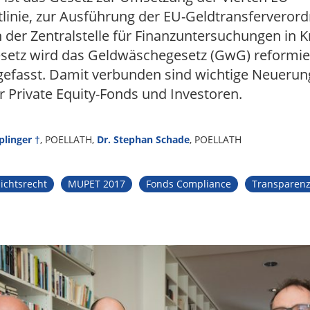
linie, zur Ausführung der EU-Geldtransferveror
der Zentralstelle für Finanzuntersuchungen in Kr
setz wird das Geldwäschegesetz (GwG) reformie
 gefasst. Damit verbunden sind wichtige Neueru
r Private Equity-Fonds und Investoren.
plinger †
, POELLATH,
Dr. Stephan Schade
, POELLATH
ichtsrecht
MUPET 2017
Fonds Compliance
Transparenz