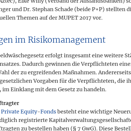
ztec), Elke Willy (Verband der Auslandsbanken) s
nger und Dr. Stephan Schade (beide P+P) stellten d
uellen Themen auf der MUPET 2017 vor.
ngen im Risikomanagement
eldwäschegesetz erfolgt insgesamt eine weitere S
Ansatzes. Dadurch gewinnen die Verpflichteten eine
 Wahl der zu ergreifenden Maßnahmen. Andererseits 
esetzlichen Vorgaben für die Verpflichteten, die i
, im Einklang mit dem Gesetz zu handeln.
tragter
n
Private Equity
-
Fonds
besteht eine wichtige Neueru
iglich registrierte Kapitalverwaltungsgesellschaf
ragten zu bestellen haben (§ 7 GwG). Diese Bestell