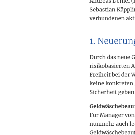
Andreas Demel (A
Sebastian Käppli
verbundenen akt
1. Neueru
Durch das neue G
risikobasierten 
Freiheit bei der
keine konkreten g
Sicherheit geben
Geldwäschebeauf
Für Manager vo
nunmehr auch led
Geldwäschebeauft