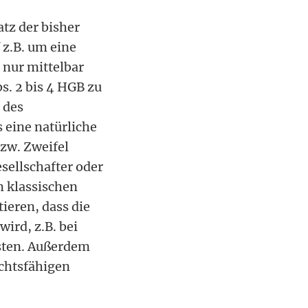
atz der bisher
 z.B. um eine
 nur mittelbar
s. 2 bis 4 HGB zu
 des
 eine natürliche
bzw. Zweifel
esellschafter oder
m klassischen
ieren, dass die
ird, z.B. bei
sten. Außerdem
echtsfähigen