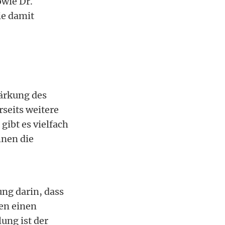
owie Dr.
ie damit
tärkung des
rseits weitere
gibt es vielfach
hnen die
ng darin, dass
ten einen
ung ist der