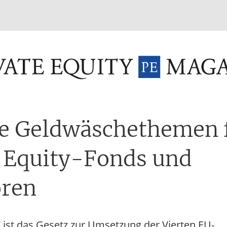
INVESTMENT FUNDS
M&A
TAX
GLOSSAR
TER
le Geldwäschethemen 
e Equity-Fonds und
oren
 ist das Gesetz zur Umsetzung der Vierten EU-