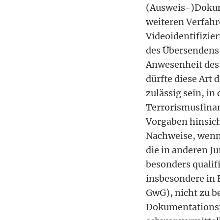
(Ausweis-)Dokum
weiteren Verfahre
Videoidentifizier
des Übersendens 
Anwesenheit des 
dürfte diese Art
zulässig sein, in
Terrorismusfina
Vorgaben hinsich
Nachweise, wenn d
die in anderen Ju
besonders qualif
insbesondere in F
GwG), nicht zu b
Dokumentationspf