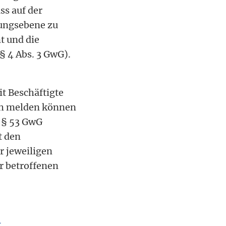
s auf der
tungsebene zu
t und die
§ 4 Abs. 3 GwG).
t Beschäftigte
ich melden können
h § 53 GwG
t den
r jeweiligen
er betroffenen
n