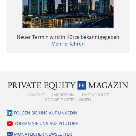
Impact Investing – Notwendige Kriterien und
regulatorische Entwicklungen
Private Equity & AI – Value Creation 2.0?
Neuer Termin wird in Kürze bekanntgegeben
Mehr erfahren
Private Equity & AI – Value Creation 2.0?
Follow-up Hamburger Fondsgespräche 2024 –
Continuation Fonds im Trend
Follow-up Hamburger Fondsgespräche 2024 –
KONTAKT
IMPRESSUM
DATENSCHUTZ
Continuation Fonds im Trend
COOKIE-EINSTELLUNGEN
FOLGEN SIE UNS AUF LINKEDIN
Quo vadis Fondsstandort Deutschland?
FOLGEN SIE UNS AUF YOUTUBE
MONATLICHER NEWSLETTER
Quo vadis Fondsstandort Deutschland?