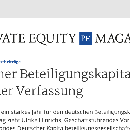
INVESTMENT FUNDS
M&A
TAX
GLOSSAR
TER
stbeiträge
her Beteiligungskapit
ker Verfassung
ein starkes Jahr für den deutschen Beteiligungsk
ag zieht Ulrike Hinrichs, Geschäftsführendes Vo
ndes Deutscher Kapitalbeteiligungsgesellschafte