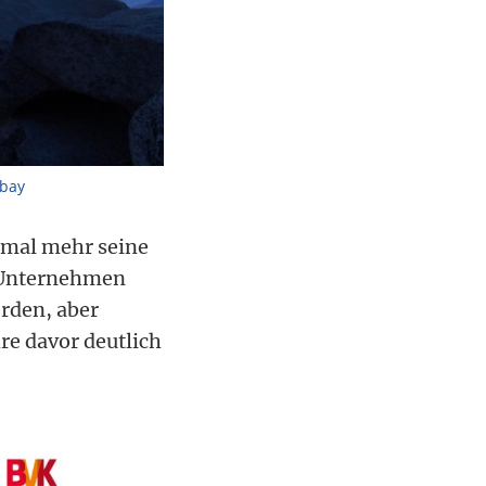
abay
nmal mehr seine
e Unternehmen
erden, aber
e davor deutlich