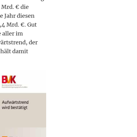
 Mrd. € die
e Jahr diesen
,4 Mrd. €. Gut
 aller im
rtstrend, der
 hält damit