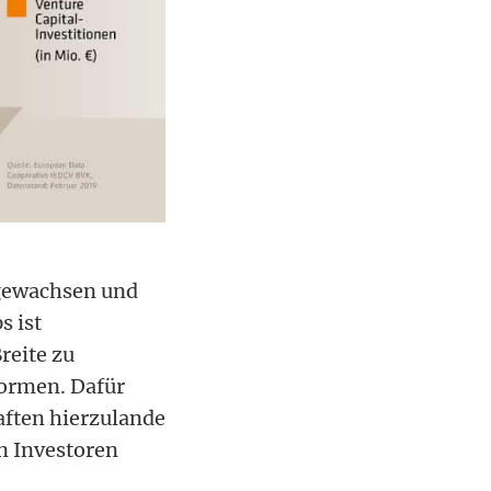
 gewachsen und
s ist
reite zu
formen. Dafür
aften hierzulande
en Investoren