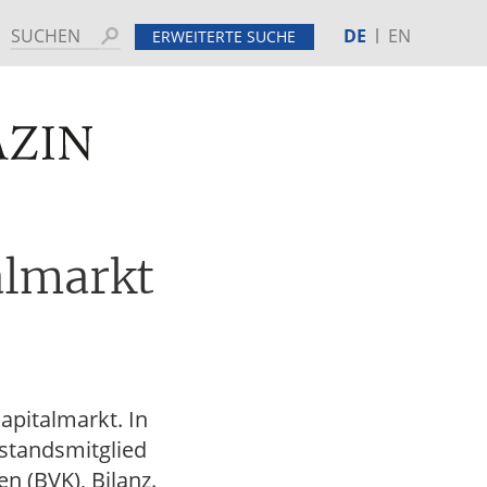
DE
EN
Suchen
ERWEITERTE SUCHE
MINE
HINTERGRUND
almarkt
apitalmarkt. In
rstandsmitglied
n (BVK), Bilanz.