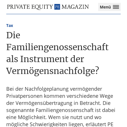
Private
Menü
Equity
Das
Zur
Zum
Magazin
Onlinemagazin
Hauptnavigation
Inhalt
für
Tax
springen
springen
die
Die
Private
Equity-
Familiengenossenschaft
Branche
als Instrument der
–
Investment
Vermögensnachfolge?
Funds
I
M&A
I
Bei der Nachfolgeplanung vermögender
Tax
Privatpersonen kommen verschiedene Wege
der Vermögensübertragung in Betracht. Die
sogenannte Familiengenossenschaft ist dabei
eine Möglichkeit. Wem sie nutzt und wo
mögliche Schwierigkeiten liegen, erläutert PE