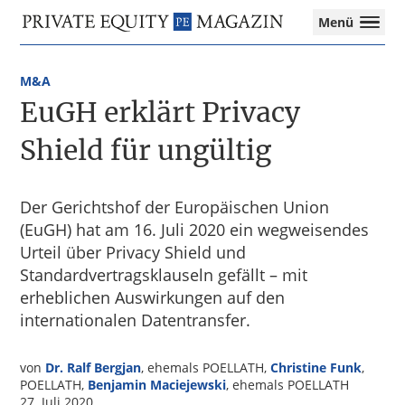
Private
Menü
Equity
Das
Zur
Zum
Magazin
Onlinemagazin
Hauptnavigation
Inhalt
für
M&A
springen
springen
die
EuGH erklärt Privacy
Private
Equity-
Shield für ungültig
Branche
–
Investment
Der Gerichtshof der Europäischen Union
Funds
(EuGH) hat am 16. Juli 2020 ein wegweisendes
I
Urteil über Privacy Shield und
M&A
Standardvertragsklauseln gefällt – mit
I
erheblichen Auswirkungen auf den
Tax
internationalen Datentransfer.
von
Dr. Ralf Bergjan
, ehemals POELLATH,
Christine Funk
,
POELLATH,
Benjamin Maciejewski
, ehemals POELLATH
27. Juli 2020